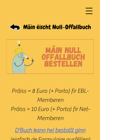
Präiss = 8 Euro (+ Porto) fir EBL-
Memberen
Präiss = 10 Euro (+ Porto) fir Net-
Memberen
D'Buch kann hei bestallt ginn
(einfach de Formulaire ausfëllen)